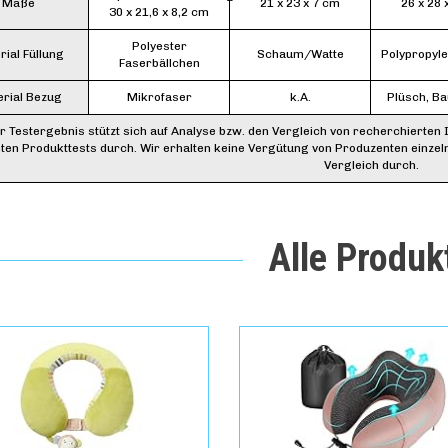
Maße
21 x 23 x 7 cm
26 x 28 
30 x 21,6 x 8,2 cm
Polyester
rial Füllung
Schaum/Watte
Polypropyle
Faserbällchen
rial Bezug
Mikrofaser
k.A.
Plüsch, B
r Testergebnis stützt sich auf Analyse bzw. den Vergleich von recherchierten 
ten Produkttests durch. Wir erhalten keine Vergütung von Produzenten einzel
Vergleich durch.
Alle Produk