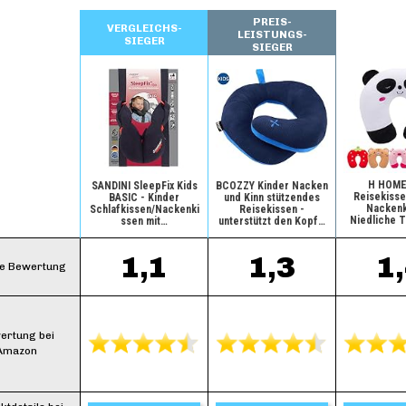
PREIS-
VERGLEICHS-
LEISTUNGS-
SIEGER
SIEGER
H HOME
SANDINI SleepFix Kids
BCOZZY Kinder Nacken
Reisekisse
BASIC - Kinder
und Kinn stützendes
Nackenk
Schlafkissen/Nackenki
Reisekissen -
Niedliche 
ssen mit…
unterstützt den Kopf…
1,1
1,3
1
e Bewertung
ertung bei
Amazon