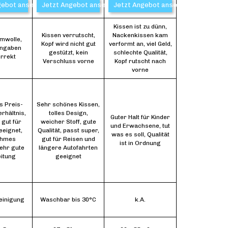
gebot ansehen*
Jetzt Angebot ansehen*
Jetzt Angebot ansehen*
Kissen ist zu dünn,
Kissen verrutscht,
Nackenkissen kam
mwolle,
Kopf wird nicht gut
verformt an, viel Geld,
angaben
gestützt, kein
schlechte Qualität,
orrekt
Verschluss vorne
Kopf rutscht nach
vorne
s Preis-
Sehr schönes Kissen,
rhältnis,
tolles Design,
Guter Halt für Kinder
 gut für
weicher Stoff, gute
und Erwachsene, tut
eignet,
Qualität, passt super,
was es soll, Qualität
ehmes
gut für Reisen und
ist in Ordnung
sehr gute
längere Autofahrten
itung
geeignet
einigung
Waschbar bis 30°C
k.A.