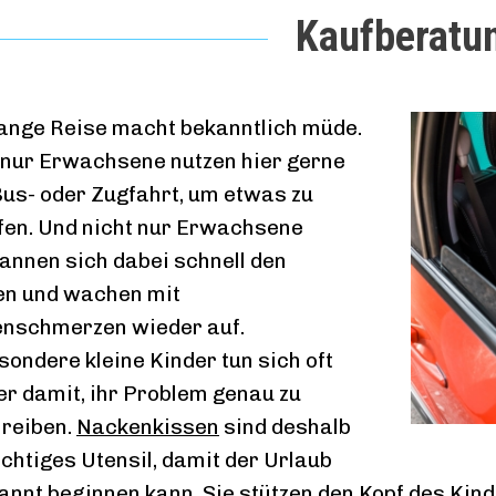
Kaufberatu
lange Reise macht bekanntlich müde.
 nur Erwachsene nutzen hier gerne
Bus- oder Zugfahrt, um etwas zu
fen. Und nicht nur Erwachsene
annen sich dabei schnell den
n und wachen mit
nschmerzen wieder auf.
sondere kleine Kinder tun sich oft
r damit, ihr Problem genau zu
reiben.
Nackenkissen
sind deshalb
ichtiges Utensil, damit der Urlaub
annt beginnen kann. Sie stützen den Kopf des Kin