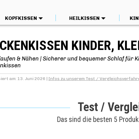
KOPFKISSEN
HEILKISSEN
KIN
CKENKISSEN KINDER, KLE
Kaufen & Nähen | Sicherer und bequemer Schlaf für K
nkissen
iert am: 13. Juni 2026 |
Infos zu unserem Test / Vergleichsverfahr
Test / Vergle
Das sind die besten 5 Produ