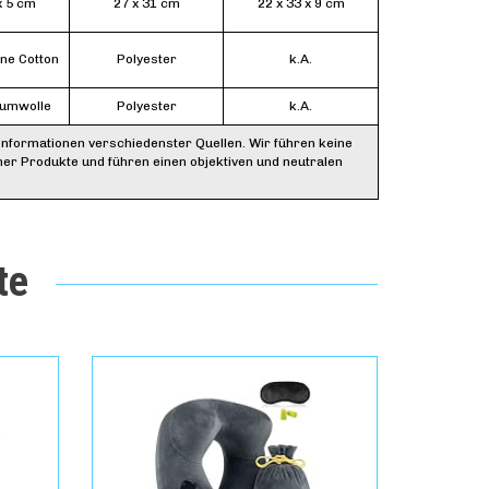
x 5 cm
27 x 31 cm
22 x 33 x 9 cm
ne Cotton
Polyester
k.A.
aumwolle
Polyester
k.A.
Informationen verschiedenster Quellen. Wir führen keine
ner Produkte und führen einen objektiven und neutralen
te