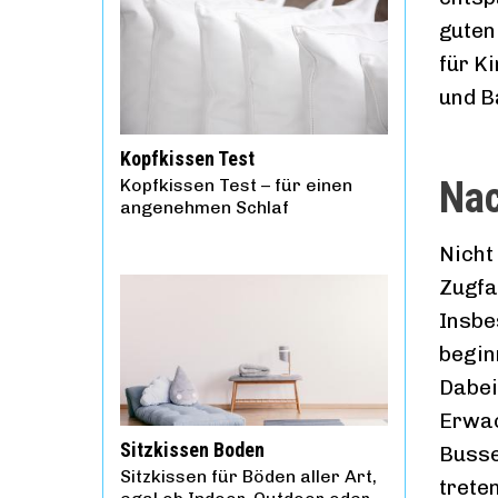
guten
für K
und B
Kopfkissen Test
Nac
Kopfkissen Test – für einen
angenehmen Schlaf
Nicht
Zugfa
Insbe
begin
Dabei
Erwac
Sitzkissen Boden
Busse
Sitzkissen für Böden aller Art,
trete