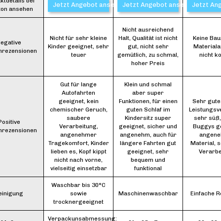
ktdetails bei
Jetzt Angebot ansehen*
Jetzt Angebot ansehen*
Jetzt An
on ansehen
Nicht ausreichend
Nicht für sehr kleine
Halt, Qualität ist nicht
Keine Bau
egative
Kinder geeignet, sehr
gut, nicht sehr
Material
nrezensionen
teuer
gemütlich, zu schmal,
nicht k
hoher Preis
Gut für lange
Klein und schmal
Autofahrten
aber super
geeignet, kein
Funktionen, für einen
Sehr gute
chemischer Geruch,
guten Schlaf im
Leistungsve
saubere
Kindersitz super
sehr süß,
Positive
Verarbeitung,
geeignet, sicher und
Buggys ge
nrezensionen
angenehmer
angenehm, auch für
angen
Tragekomfort, Kinder
längere Fahrten gut
Material, 
lieben es, Kopf kippt
geeignet, sehr
Verarbe
nicht nach vorne,
bequem und
vielseitig einsetzbar
funktional
Waschbar bis 30°C
einigung
sowie
Maschinenwaschbar
Einfache R
trocknergeeignet
Verpackunsabmessung: