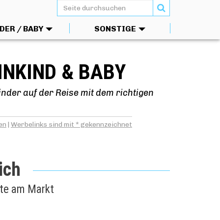
DER / BABY
SONSTIGE
INKIND & BABY
inder auf der Reise mit dem richtigen
en
|
Werbelinks sind mit * gekennzeichnet
ich
kte am Markt