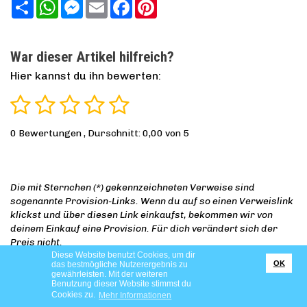
Teilen
WhatsApp
Messenger
Email
Facebook
Pinterest
War dieser Artikel hilfreich?
Hier kannst du ihn bewerten:
0
Bewertungen , Durschnitt:
0,00
von 5
Die mit Sternchen (*) gekennzeichneten Verweise sind
sogenannte Provision-Links. Wenn du auf so einen Verweislink
klickst und über diesen Link einkaufst, bekommen wir von
deinem Einkauf eine Provision. Für dich verändert sich der
Preis nicht.
Diese Website benutzt Cookies, um dir
OK
das bestmögliche Nutzerergebnis zu
gewährleisten. Mit der weiteren
Benutzung dieser Website stimmst du
Cookies zu.
Mehr Informationen
Weitere Artikel zu diesem Thema: