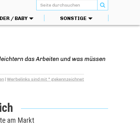
DER / BABY
SONSTIGE
rleichtern das Arbeiten und was müssen
en
|
Werbelinks sind mit * gekennzeichnet
ich
kte am Markt