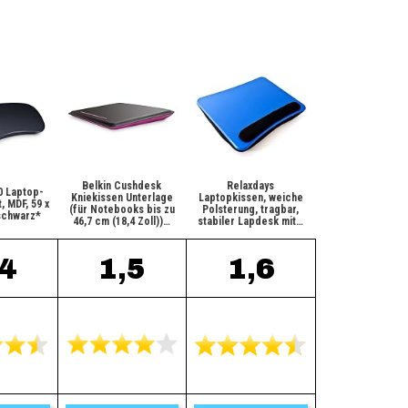
Belkin Cushdesk
Relaxdays
0 Laptop-
Kniekissen Unterlage
Laptopkissen, weiche
, MDF, 59 x
(für Notebooks bis zu
Polsterung, tragbar,
 schwarz*
46,7 cm (18,4 Zoll))…
stabiler Lapdesk mit…
,4
1,5
1,6