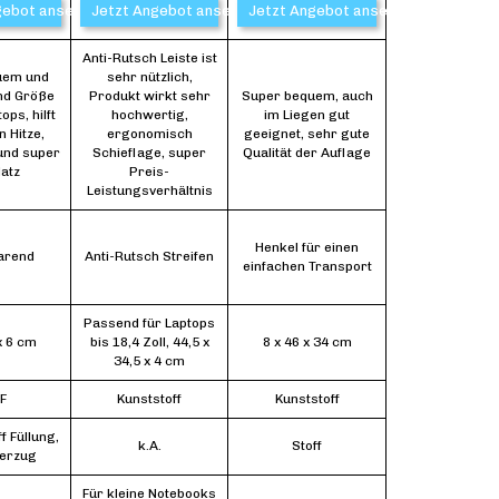
gebot ansehen*
Jetzt Angebot ansehen*
Jetzt Angebot ansehen*
Anti-Rutsch Leiste ist
uem und
sehr nützlich,
nd Größe
Produkt wirkt sehr
Super bequem, auch
ops, hilft
hochwertig,
im Liegen gut
 Hitze,
ergonomisch
geeignet, sehr gute
nd super
Schieflage, super
Qualität der Auflage
latz
Preis-
Leistungsverhältnis
Henkel für einen
arend
Anti-Rutsch Streifen
einfachen Transport
Passend für Laptops
x 6 cm
bis 18,4 Zoll, 44,5 x
8 x 46 x 34 cm
34,5 x 4 cm
F
Kunststoff
Kunststoff
 Füllung,
k.A.
Stoff
berzug
Für kleine Notebooks