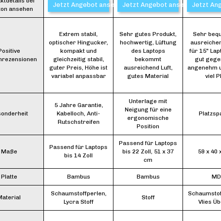
ktdetails bei
Jetzt Angebot ansehen*
Jetzt Angebot ansehen*
Jetzt An
on ansehen
Extrem stabil,
Sehr gutes Produkt,
Sehr beq
optischer Hingucker,
hochwertig, Lüftung
ausreiche
Positive
kompakt und
des Laptops
für 15" Lapt
nrezensionen
gleichzeitig stabil,
bekommt
gut gegen
guter Preis, Höhe ist
ausreichend Luft,
angenehm u
variabel anpassbar
gutes Material
viel P
Unterlage mit
5 Jahre Garantie,
Neigung für eine
onderheit
Kabelloch, Anti-
Platzsp
ergonomische
Rutschstreifen
Position
Passend für Laptops
Passend für Laptops
Maße
bis 22 Zoll, 51 x 37
59 x 40 
bis 14 Zoll
cm
Platte
Bambus
Bambus
MD
Schaumstoffperlen,
Schaumstoff
aterial
Stoff
Lycra Stoff
Vlies Ü