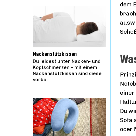
dem B
brach
auswi
Schoß
Nackenstützkissen
Was
Du leidest unter Nacken- und
Kopfschmerzen – mit einem
Nackenstützkissen sind diese
Prinzi
vorbei
Noteb
einer
Haltu
Du wi
Sofa 
oder 