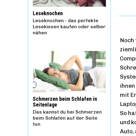
Leseknochen
Leseknochen - das perfekte
Lesekissen kaufen oder selber
nähen
Noch v
zieml
Compu
Schre
Syste
ihnen
mit E
Schmerzen beim Schlafen in
Lapto
Seitenlage
Das kannst du bei Schmerzen
So ha
beim Schlafen auf der Seite
und k
tun
Auto,