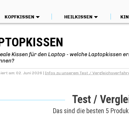
KOPFKISSEN
HEILKISSEN
KIN
PTOPKISSEN
deale Kissen für den Laptop - welche Laptopkissen e
önnen?
iert am: 02. Juni 2026 |
Infos zu unserem Test / Vergleichsverfahr
Test / Vergle
Das sind die besten 5 Produ