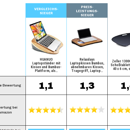
PREIS-
VERGLEICHS-
LEISTUNGS-
SIEGER
SIEGER
HUANUO
Relaxdays
Zeller 1300
Laptopständer mit
Laptopkissen Bambus,
Schoßtablett
Kissen und Bambus-
abnehmbares Kissen,
40 x 6 cm,
Plattform, als…
Tragegriff, Laptop…
1,1
1,3
1
e Bewertung
ertung bei
Amazon