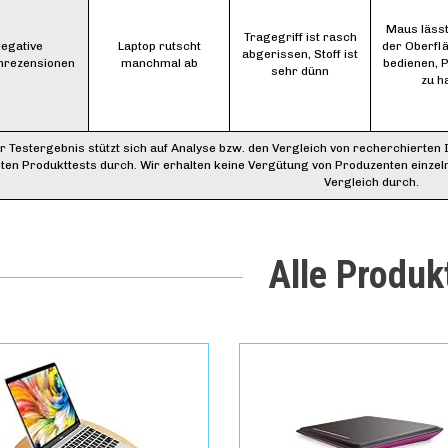
Maus lässt
Tragegriff ist rasch
egative
Laptop rutscht
der Oberflä
abgerissen, Stoff ist
nrezensionen
manchmal ab
bedienen, P
sehr dünn
zu h
r Testergebnis stützt sich auf Analyse bzw. den Vergleich von recherchierten 
ten Produkttests durch. Wir erhalten keine Vergütung von Produzenten einzel
Vergleich durch.
Alle Produk